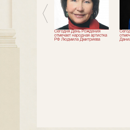
 лет назад не стало
Сегодня День Рождения
Сего
деятель искусств
отмечает народная артистка
отмеч
ии Николай Максимов
РФ Людмила Дмитриева
Дани