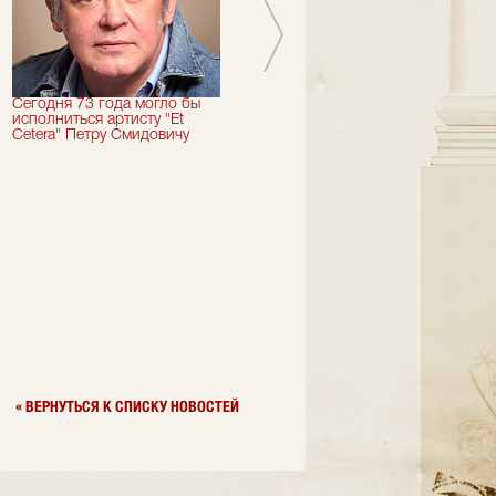
Сегодня 73 года могло бы
Сегодня День Рождения
исполниться артисту "Et
отмечает актер "Et Cetera" -
Cetera" Петру Смидовичу
Грант Каграманян
« ВЕРНУТЬСЯ К СПИСКУ НОВОСТЕЙ