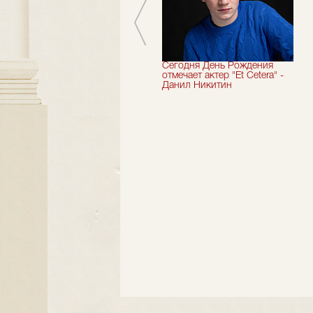
Мы завершили 33-й
Сегодня День Рождения
театральный сезон!
отмечает актер "Et Cetera" -
Данил Никитин