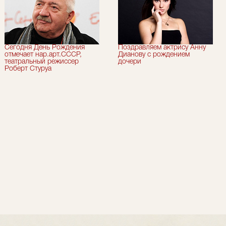
Сегодня День Рождения
Поздравляем актрису Анну
отмечает нар.арт.СССР,
Дианову с рождением
театральный режиссер
дочери
Роберт Стуруа