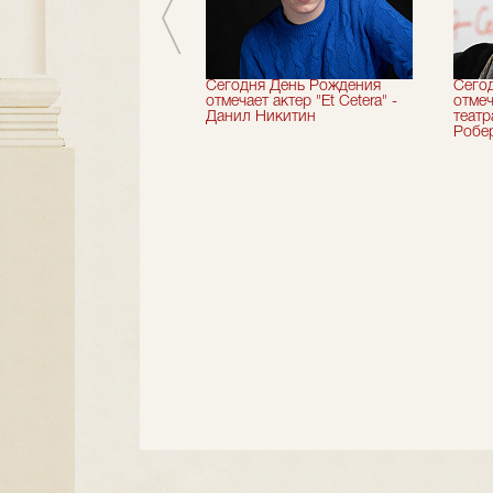
вершили 33-й
Сегодня День Рождения
Сего
альный сезон!
отмечает актер "Et Cetera" -
отмеч
Данил Никитин
теат
Робер