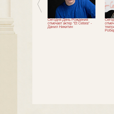
вершили 33-й
Сегодня День Рождения
Сего
альный сезон!
отмечает актер "Et Cetera" -
отмеч
Данил Никитин
теат
Робер