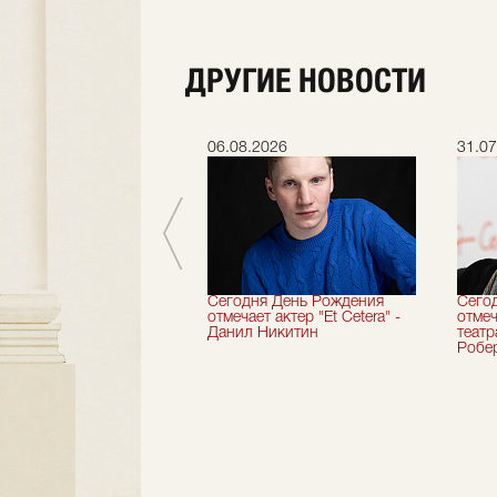
ДРУГИЕ НОВОСТИ
.2026
06.08.2026
31.07
вершили 33-й
Сегодня День Рождения
Сего
альный сезон!
отмечает актер "Et Cetera" -
отмеч
Данил Никитин
теат
Робер