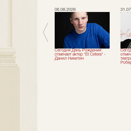
.2026
06.08.2026
31.07
вершили 33-й
Сегодня День Рождения
Сего
альный сезон!
отмечает актер "Et Cetera" -
отмеч
Данил Никитин
теат
Робер