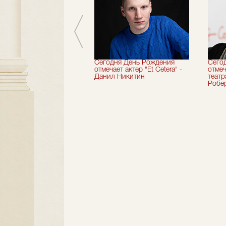
вершили 33-й
Сегодня День Рождения
Сего
альный сезон!
отмечает актер "Et Cetera" -
отмеч
Данил Никитин
теат
Робер