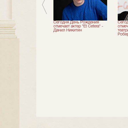
вершили 33-й
Сегодня День Рождения
Сего
альный сезон!
отмечает актер "Et Cetera" -
отмеч
Данил Никитин
теат
Робер