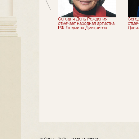
 лет назад не стало
Сегодня День Рождения
Сего
деятель искусств
отмечает народная артистка
отмеч
ии Николай Максимов
РФ Людмила Дмитриева
Дани