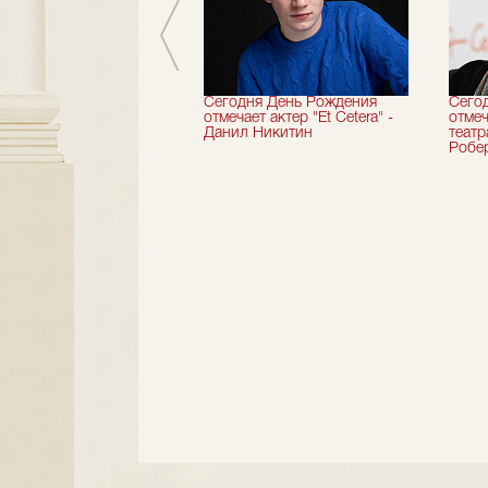
вершили 33-й
Сегодня День Рождения
Сего
альный сезон!
отмечает актер "Et Cetera" -
отмеч
Данил Никитин
теат
Робер