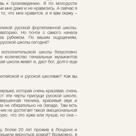
вь к произведению. Я по молодости
е мне даже и не нравились. А сейчас я
то, что мне нравится, и я вам скажу –
еликой русской фортепианной школы.
ваторию. Но почти с самого начала
 за рубежом. По вашим ощущениям,
т русской школы сегодня?
 исполнительской школы безусловно
ое количество гениальных музыкантов
ая школа живет и, даст бог, долго еще
ропейской и русской школами? Как вы
 музыке, которая очень красивая, очень
от эти черты присущи русской школе,
вершенная техника, красивый звук и
з не обязательно на Западе. Там есть
ение не достигает такой эмоциональной
ворю, что это хуже или лучше, но она –
му, более 20 лет прожив в Лондоне и
 решили вернуться домой? Возможно, в