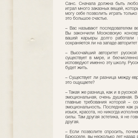
Санс. Сначала должна быть любо
играл много заказных вещей, которы
могу себе позволить играть только 
это большое счастье.
– Вас называют последователем в
Вы закончили Московскую консер
вашей карьеры долго работали
сохраняется ли на западе авторите
– Высочайший авторитет русской
существует в мире, и бесчисленн
исповедуют именно эту школу. Русск
будет жить.
– Существует ли разница между ев
это ощущаете?
– Такая же разница, как и в русской
эмоциональная, очень душевная. В
главные требования которой – со
эмоциональность. Последнее как ра
изыск, красота, но никогда исполн
силы. Там другая эстетика, я не го
другая.
– Если позволите спросить, поче
Брюсселе, вы несколько лет назад