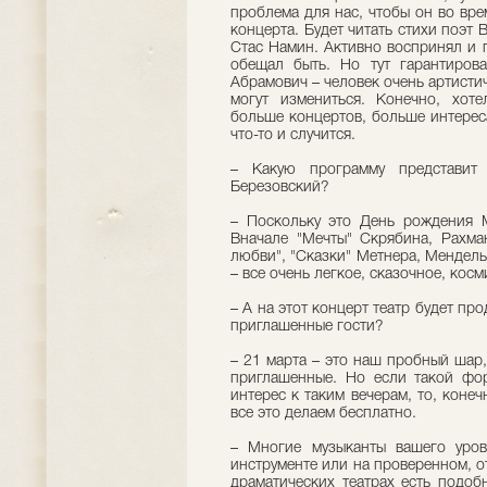
проблема для нас, чтобы он во вре
концерта. Будет читать стихи поэт
Стас Намин. Активно воспринял и
обещал быть. Но тут гарантиров
Абрамович – человек очень артистич
могут измениться. Конечно, хот
больше концертов, больше интереса
что-то и случится.
– Какую программу представит
Березовский?
– Поскольку это День рождения М
Вначале "Мечты" Скрябина, Рахма
любви", "Сказки" Метнера, Мендель
– все очень легкое, сказочное, кос
– А на этот концерт театр будет пр
приглашенные гости?
– 21 марта – это наш пробный шар,
приглашенные. Но если такой фор
интерес к таким вечерам, то, конеч
все это делаем бесплатно.
– Многие музыканты вашего уров
инструменте или на проверенном, о
драматических театрах есть подоб