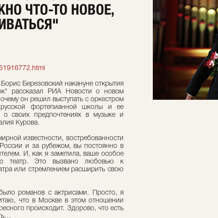
НО ЧТО-ТО НОВОЕ,
ИВАТЬСЯ"
551916772.html
 Борис Березовский накануне открытия
док" рассказал РИА Новости о новом
почему он решил выступать с оркестром
 русской фортепианной школы и ее
, о своих предпочтениях в музыке и
алия Курова.
мирной известности, востребованности
России и за рубежом, вы постоянно в
елем. И, как я заметила, ваше особое
го театр. Это вызвано любовью к
еатра или стремлением расширить свою
 было романов с актрисами. Просто, я
итаю, что в Москве в этом отношении
ресного происходит. Здорово, что есть
еть…