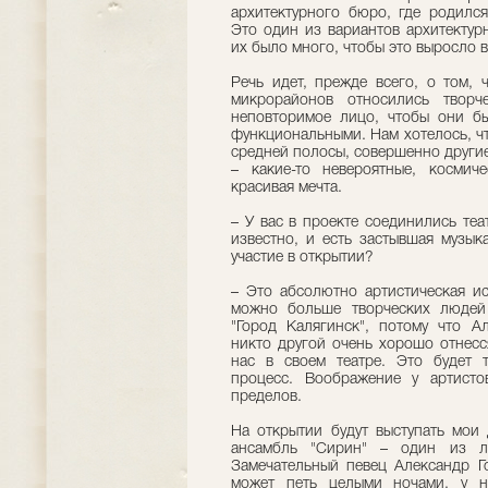
архитектурного бюро, где родилс
Это один из вариантов архитектур
их было много, чтобы это выросло в
Речь идет, прежде всего, о том, 
микрорайонов относились твор
неповторимое лицо, чтобы они б
функциональными. Нам хотелось, ч
средней полосы, совершенно другие
– какие-то невероятные, космич
красивая мечта.
– У вас в проекте соединились теат
известно, и есть застывшая музык
участие в открытии?
– Это абсолютно артистическая ис
можно больше творческих людей
"Город Калягинск", потому что А
никто другой очень хорошо отнесс
нас в своем театре. Это будет 
процесс. Воображение у артисто
пределов.
На открытии будут выступать мои
ансамбль "Сирин" – один из л
Замечательный певец Александр Г
может петь целыми ночами, у н