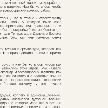
я замечательный проект микрорайона.
ного видения. Нам бы хотелось, чтобы
о всероссийский конкурс работ.
чтобы у нас в стране к строительству
чески, чтобы у каждого было свое
ыли оригинальными, красивыми, но и
тобы новостройки были особенные для
 – для Питера, а для Дальнего Востока
еские. Это, как мне кажется, очень
р, музыка и архитектура, которая, как
а. Кто присоединился к вам и примет
тория, и нам бы хотелось, чтобы как
 увлеклись этой идеей. Мы назвали
лександр Александрович Калягин как
я к нашей затее и с радостью принял
такой непрекращающийся творческий
в богатое, поэтому тут нет никаких
 друзья, коллеги и единомышленники:
учших ансамблей духовной музыки.
ордон, о котором мало кто знает. Он
его огромный репертуар, и главная