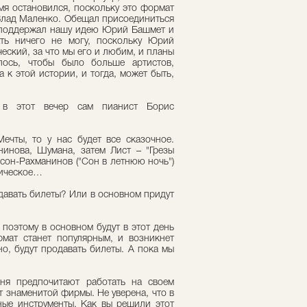
мя остановился, поскольку это формат
 Влад Маленко. Обещал присоединиться
 поддержал нашу идею Юрий Башмет и
ать ничего не могу, поскольку Юрий
еский, за что мы его и любим, и планы
елось, чтобы было больше артистов,
 к этой истории, и тогда, может быть,
 в этот вечер сам пианист Борис
ечты, то у нас будет все сказочное.
нинова, Шумана, затем Лист – "Грезы
сон-Рахманинов ("Сон в летнюю ночь")
мическое…
одавать билеты? Или в основном придут
 поэтому в основном будут в этот день
мат станет популярным, и возникнет
но, будут продавать билеты. А пока мы
ня предпочитают работать на своем
т знаменитой фирмы. Не уверена, что в
ные инструменты. Как вы решили этот