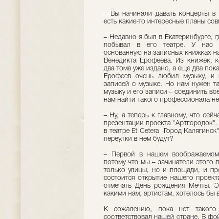
– Вы начинали давать концерты в 
есть какие-то интересные планы со
– Недавно я был в Екатеринбурге, 
побывал в его театре. У нас в
основанную на записных книжках на
Венедикта Ерофеева. Из книжек, 
два тома уже издано, а еще два по
Ерофеев очень любил музыку, и
записей о музыке. Но нам нужен та
музыку и его записи – соединить во
нам найти такого профессионала не
– Ну, а теперь к главному, что сей
презентации проекта "Артгородок".
в театре Et Cetera "Город Калягинск
переулки в нем будут?
– Первой в нашем воображаемом 
потому что мы – зачинатели этого п
только улицы, но и площади, и пр
состоится открытие нашего проект
отмечать День рождения Мечты. Э
какими нам, артистам, хотелось бы 
К сожалению, пока нет такого
соответствовал нашей стране. В фой