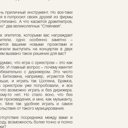
ень приличный инструмент. Но все-таки
ия я попросил своих друзей из фирмы
тепиано. А что касается драмтеатров,
ко" два великолепных "Стейнвея".
х эпитетов, которыми вас награждает
рители, одно особенно заметно –
дается вашими новыми проектами и
ачали выступать на концертах в двух
Чем вызвано такое решение для вас?
думаю, что игра с оркестром – это как
е. И главный вопрос – почему квинтет
обязательно с дирижером. Это чисто
ы Бетховена, например, играются без
ьше, и играть так Шопена, Брамса,
с оркестром уже попробовали, и все
 что возможно играть и без дирижера.
кому-то нет. Но стало ясно, что без
 произведения, и мне, как музыканту,
ен. Мне так удобнее играть и самое
ольствие от такого музицирования.
отсутствие посредника между вами и
ду, возможность более точно и полно
ыки?