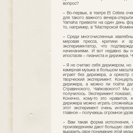
вопрос?
– Во-первых, в театре Et Cetera оч
для такого важного вечера-открыт
Yamaha привезти на один день фор
то, например, в "Мастерской Фомен
– Среди многочисленных хвалебны
мировая пресса, критики и з
экспериментатор, что подтверж
начинаниями. И вот недавно вы н
ипостасях – пианиста и дирижера. 
– Я не считаю себя дирижером, но 
камерная музыка в большом масштаб
играет без дирижера, а оркестр 
творческий эксперимент. Концерт
дирижера, а можно ли пойти дал
Стравинского, Чайковского? Мы 
получилось. Эксперимент показал,
Конечно, кому-то это нравится, 
дирижера можно играть сложнейшие
этот эксперимент очень интерес
главное – получаешь огромное удов
– Вам такая форма исполнения, 
произведением дают большую свобо
выразить свое понимание этой муз