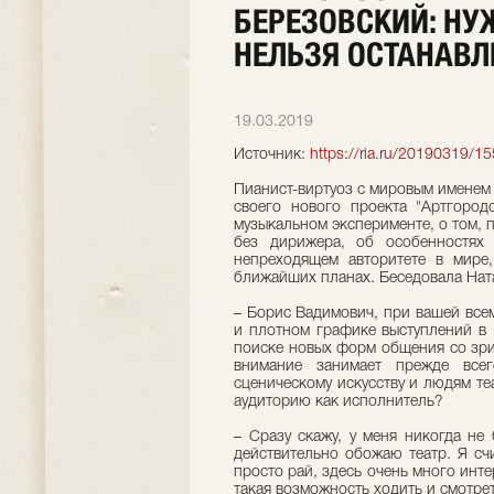
БЕРЕЗОВСКИЙ: НУЖ
НЕЛЬЗЯ ОСТАНАВЛ
19.03.2019
Источник:
https://ria.ru/20190319/1
Пианист-виртуоз с мировым именем
своего нового проекта "Артгоро
музыкальном эксперименте, о том, 
без дирижера, об особенностях
непреходящем авторитете в мире
ближайших планах. Беседовала Нат
– Борис Вадимович, при вашей все
и плотном графике выступлений в 
поиске новых форм общения со зрит
внимание занимает прежде все
сценическому искусству и людям т
аудиторию как исполнитель?
– Сразу скажу, у меня никогда не
действительно обожаю театр. Я сч
просто рай, здесь очень много инте
такая возможность ходить и смотр