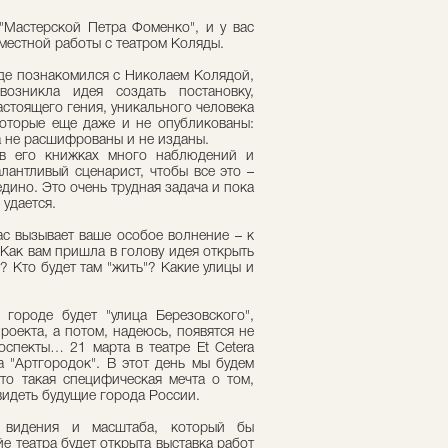
"Мастерской Петра Фоменко", и у вас
вместной работы с театром Коляды.
где познакомился с Николаем Колядой,
озникла идея создать постановку,
стоящего гения, уникального человека
которые еще даже и не опубликованы:
ка не расшифрованы и не изданы.
 в его книжках много наблюдений и
лантливый сценарист, чтобы все это –
едино. Это очень трудная задача и пока
 удается.
час вызывает ваше особое волнение – к
 Как вам пришла в голову идея открыть
"? Кто будет там "жить"? Какие улицы и
городе будет "улица Березовского",
роекта, а потом, надеюсь, появятся не
оспекты… 21 марта в театре Et Cetera
а "Артгородок". В этот день мы будем
то такая специфическая мечта о том,
видеть будущие города России.
 видения и масштаба, который бы
е театра будет открыта выставка работ