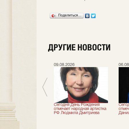
Поделиться…
ДРУГИЕ НОВОСТИ
.2026
09.08.2026
06.08
 лет назад не стало
Сегодня День Рождения
Сего
деятель искусств
отмечает народная артистка
отмеч
ии Николай Максимов
РФ Людмила Дмитриева
Дани