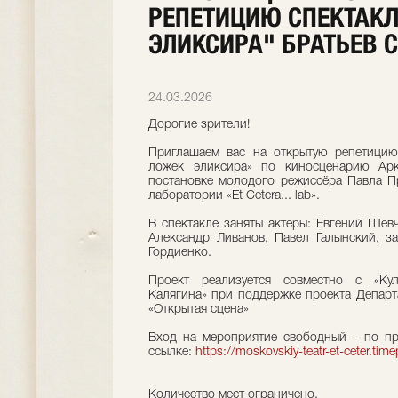
РЕПЕТИЦИЮ СПЕКТАКЛ
ЭЛИКСИРА" БРАТЬЕВ 
24.03.2026
Дорогие зрители!
Приглашаем вас на открытую репетицию
ложек эликсира» по киносценарию Ар
постановке молодого режиссёра Павла П
лаборатории «Et Cetera... lab».
В спектакле заняты актеры: Евгений Шев
Александр Ливанов, Павел Галынский, за
Гордиенко.
Проект реализуется совместно с «Ку
Калягина» при поддержке проекта Департ
«Открытая сцена»
Вход на мероприятие свободный - по пр
ссылке:
https://moskovskiy-teatr-et-ceter.ti
Количество мест ограничено.