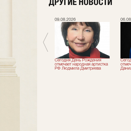
ДРУГИЕ НОВОСТИ
.2026
09.08.2026
06.08
 лет назад не стало
Сегодня День Рождения
Сего
деятель искусств
отмечает народная артистка
отмеч
ии Николай Максимов
РФ Людмила Дмитриева
Дани