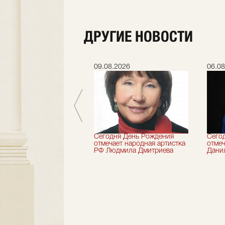
ДРУГИЕ НОВОСТИ
.2026
09.08.2026
06.08
 лет назад не стало
Сегодня День Рождения
Сего
деятель искусств
отмечает народная артистка
отмеч
ии Николай Максимов
РФ Людмила Дмитриева
Дани