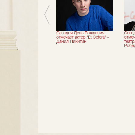
вершили 33-й
Сегодня День Рождения
Сего
альный сезон!
отмечает актер "Et Cetera" -
отмеч
Данил Никитин
теат
Робер