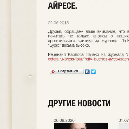
АЙРЕСЕ.
22.06.2015
Друзья, обращаем ваше внимание, что 
почитать не только анонсы о наших
аргентинского критика из журнала "Ла-
"Бурю" весьма высоко.
Рецензия Карлоса Пачеко из журнала "
cetera.ru/press/tour/?city=buenos-ayres-argen
Поделиться…
ДРУГИЕ НОВОСТИ
.2026
06.08.2026
31.07