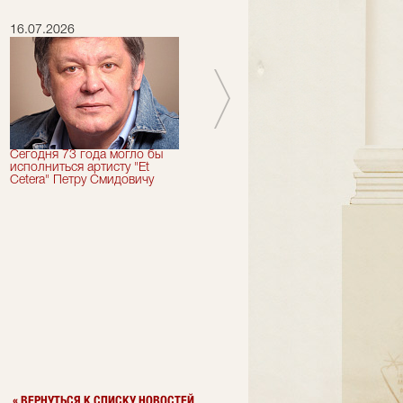
16.07.2026
15.07.2026
Сегодня 73 года могло бы
Сегодня День Рождения
исполниться артисту "Et
отмечает актер "Et Cetera" -
Cetera" Петру Смидовичу
Грант Каграманян
« ВЕРНУТЬСЯ К СПИСКУ НОВОСТЕЙ