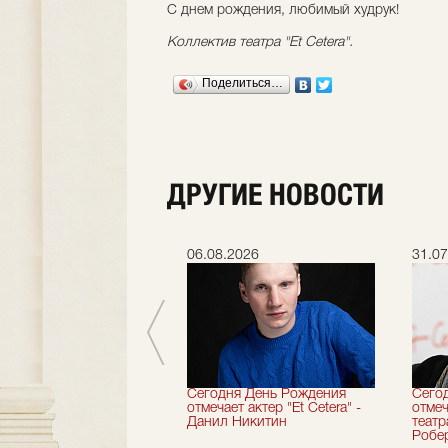
С днем рождения, любимый худрук!
Коллектив театра "Et Cetera".
Поделиться…
ДРУГИЕ НОВОСТИ
.2026
06.08.2026
31.07
вершили 33-й
Сегодня День Рождения
Сего
альный сезон!
отмечает актер "Et Cetera" -
отмеч
Данил Никитин
теат
Робер