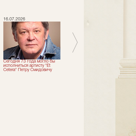
16.07.2026
15.07.2026
Сегодня 73 года могло бы
Сегодня День Рождения
исполниться артисту "Et
отмечает актер "Et Cetera" -
Cetera" Петру Смидовичу
Грант Каграманян