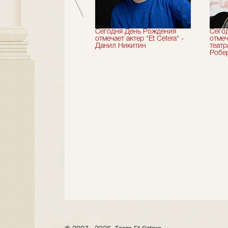
вершили 33-й
Сегодня День Рождения
Сего
альный сезон!
отмечает актер "Et Cetera" -
отмеч
Данил Никитин
теат
Робер