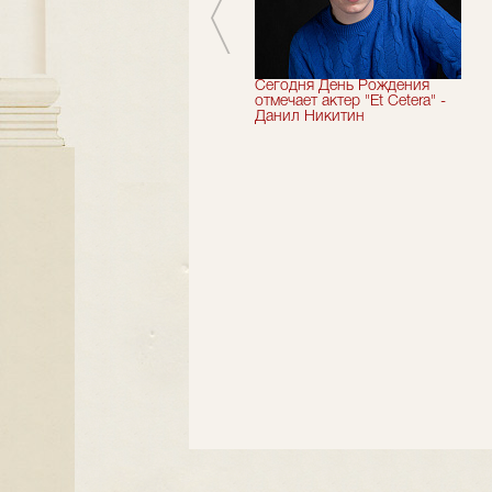
Мы завершили 33-й
Сегодня День Рождения
театральный сезон!
отмечает актер "Et Cetera" -
Данил Никитин