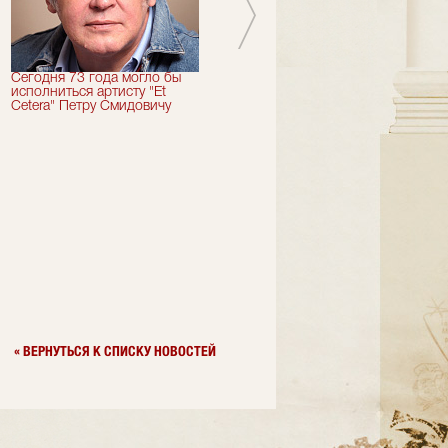
Сегодня 73 года могло бы
Сегодня День Рождения
исполниться артисту "Et
отмечает актер "Et Cetera" -
Cetera" Петру Смидовичу
Грант Каграманян
« ВЕРНУТЬСЯ К СПИСКУ НОВОСТЕЙ