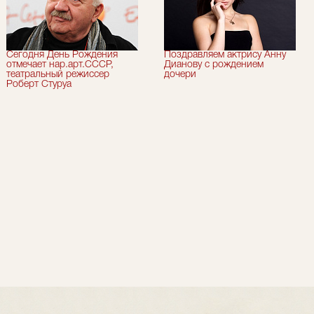
Сегодня День Рождения
Поздравляем актрису Анну
отмечает нар.арт.СССР,
Дианову с рождением
театральный режиссер
дочери
Роберт Стуруа