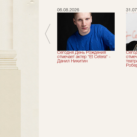
.2026
06.08.2026
31.07
вершили 33-й
Сегодня День Рождения
Сего
альный сезон!
отмечает актер "Et Cetera" -
отмеч
Данил Никитин
теат
Робер