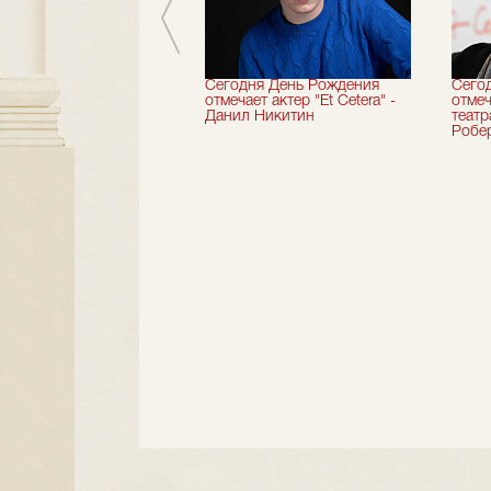
вершили 33-й
Сегодня День Рождения
Сего
альный сезон!
отмечает актер "Et Cetera" -
отмеч
Данил Никитин
теат
Робер