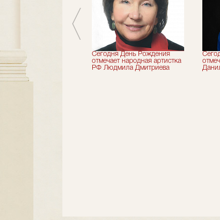
 лет назад не стало
Сегодня День Рождения
Сего
деятель искусств
отмечает народная артистка
отмеч
ии Николай Максимов
РФ Людмила Дмитриева
Дани