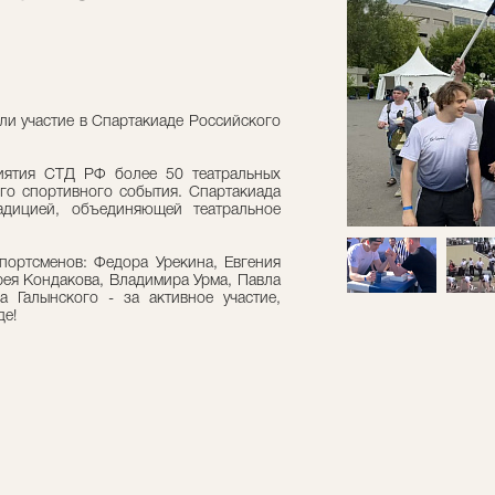
ли участие в Спартакиаде Российского
иятия СТД РФ более 50 театральных
ого спортивного события. Спартакиада
адицией, объединяющей театральное
портсменов: Федора Урекина, Евгения
ея Кондакова, Владимира Урма, Павла
а Галынского - за активное участие,
де!