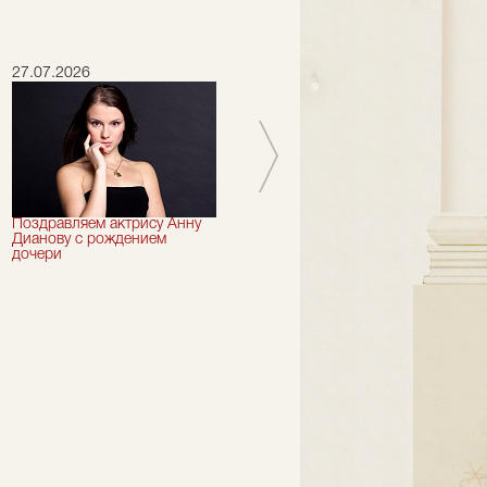
27.07.2026
16.07.2026
Поздравляем актрису Анну
Сегодня 73 года могло бы
Дианову с рождением
исполниться артисту "Et
дочери
Cetera" Петру Смидовичу