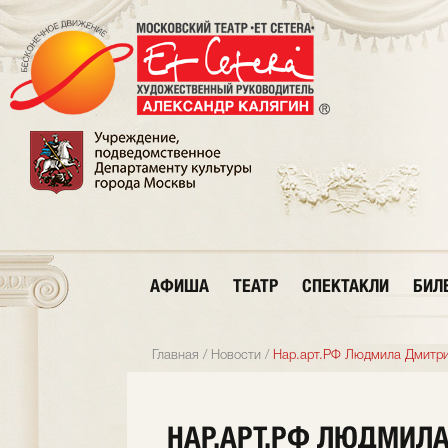
АФИША
ТЕАТР
СПЕКТАКЛИ
БИЛ
Главная
/
Новости
/
Нар.арт.РФ Людмила Дмитрие
НАР.АРТ.РФ ЛЮДМИЛ