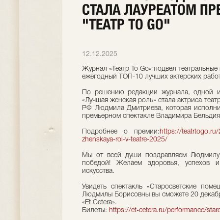
СТАЛА ЛАУРЕАТОМ П
"ТЕАТР TO GO"
12.12.2025
Журнал «Театр To Go» подвел театральные 
ежегодный ТОП-10 лучших актерских работ
По решению редакции журнала, одной и
«Лучшая женская роль» стала актриса театр
РФ Людмила Дмитриева, которая исполни
премьерном спектакле Владимира Бельдия
Подробнее о премии:
https://teatrtogo.r
zhenskaya-rol-v-teatre-2025/
Мы от всей души поздравляем Людмилу 
победой! Желаем здоровья, успехов 
искусства.
Увидеть спектакль «Старосветские поме
Людмилы Борисовны вы сможете 20 декабр
«Et Cetera».
Билеты:
https://et-cetera.ru/performance/sta