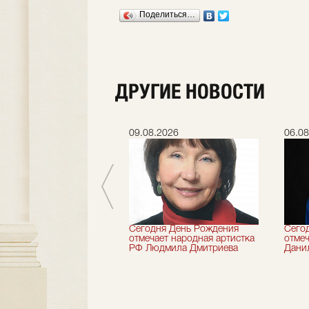
Поделиться…
ДРУГИЕ НОВОСТИ
.2026
09.08.2026
06.08
 лет назад не стало
Сегодня День Рождения
Сего
деятель искусств
отмечает народная артистка
отмеч
ии Николай Максимов
РФ Людмила Дмитриева
Дани