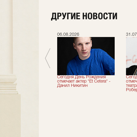
ДРУГИЕ НОВОСТИ
.2026
06.08.2026
31.07
вершили 33-й
Сегодня День Рождения
Сего
альный сезон!
отмечает актер "Et Cetera" -
отмеч
Данил Никитин
теат
Робер