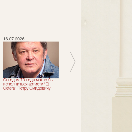
16.07.2026
15.07.2026
Сегодня 73 года могло бы
Сегодня День Рождения
исполниться артисту "Et
отмечает актер "Et Cetera" -
Cetera" Петру Смидовичу
Грант Каграманян