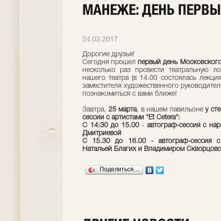
МАНЕЖЕ: ДЕНЬ ПЕРВ
24.03.2017
Дорогие друзья!
Сегодня прошел
первый день Московского
несколько раз провести театральную ло
нашего театра (в 14.00 состоялась лекци
заместителя художественного руководителя
познакомиться с вами ближе!
Завтра,
25 марта
, в нашем павильоне
у ст
сессии с артистами "Et Cetera":
С 14:30 до 15.00
-
автограф-сессия с на
Дмитриевой
С 15.30 до 16.00 - автограф-сессия 
Натальей Благих и Владимиром Скворцов
Поделиться…