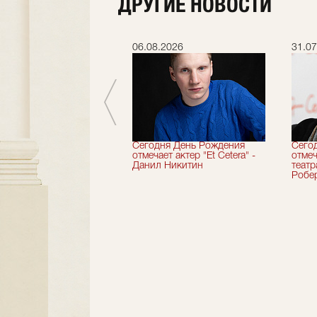
ДРУГИЕ НОВОСТИ
.2026
06.08.2026
31.07
вершили 33-й
Сегодня День Рождения
Сего
альный сезон!
отмечает актер "Et Cetera" -
отмеч
Данил Никитин
теат
Робер