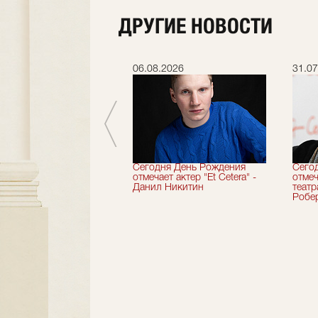
ДРУГИЕ НОВОСТИ
.2026
06.08.2026
31.07
вершили 33-й
Сегодня День Рождения
Сего
альный сезон!
отмечает актер "Et Cetera" -
отмеч
Данил Никитин
теат
Робер