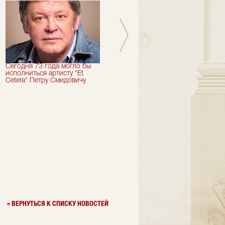
Сегодня 73 года могло бы
Сегодня День Рождения
исполниться артисту "Et
отмечает актер "Et Cetera" -
Cetera" Петру Смидовичу
Грант Каграманян
« ВЕРНУТЬСЯ К СПИСКУ НОВОСТЕЙ