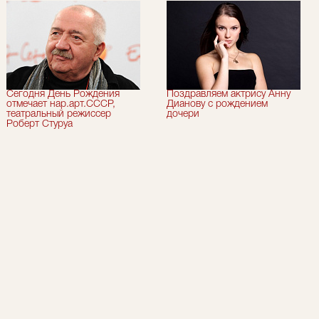
Сегодня День Рождения
Поздравляем актрису Анну
отмечает нар.арт.СССР,
Дианову с рождением
театральный режиссер
дочери
Роберт Стуруа