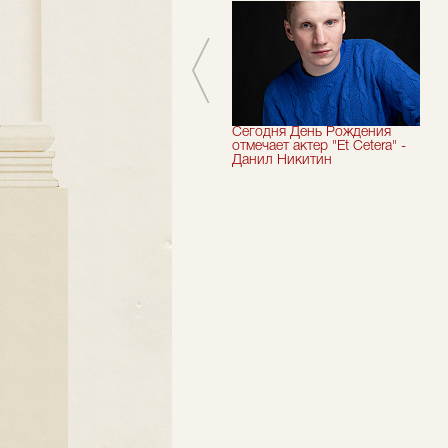
Мы завершили 33-й
Сегодня День Рождения
театральный сезон!
отмечает актер "Et Cetera" -
Данил Никитин