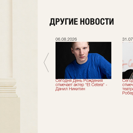
ДРУГИЕ НОВОСТИ
.2026
06.08.2026
31.07
вершили 33-й
Сегодня День Рождения
Сего
альный сезон!
отмечает актер "Et Cetera" -
отмеч
Данил Никитин
теат
Робер