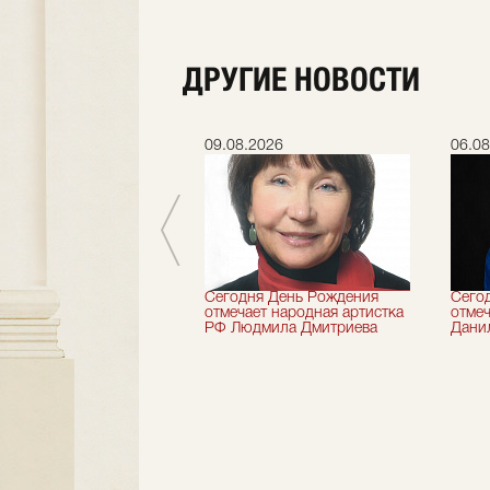
ДРУГИЕ НОВОСТИ
.2026
09.08.2026
06.08
 лет назад не стало
Сегодня День Рождения
Сего
деятель искусств
отмечает народная артистка
отмеч
ии Николай Максимов
РФ Людмила Дмитриева
Дани