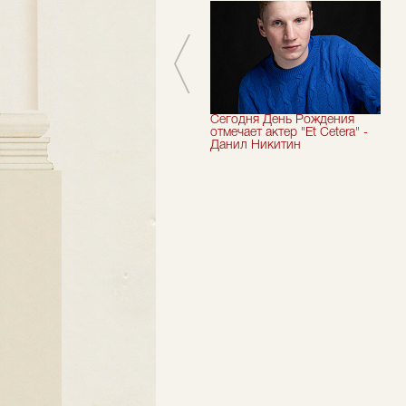
Мы завершили 33-й
Сегодня День Рождения
театральный сезон!
отмечает актер "Et Cetera" -
Данил Никитин