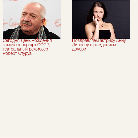
Сегодня День Рождения
Поздравляем актрису Анну
отмечает нар.арт.СССР,
Дианову с рождением
театральный режиссер
дочери
Роберт Стуруа