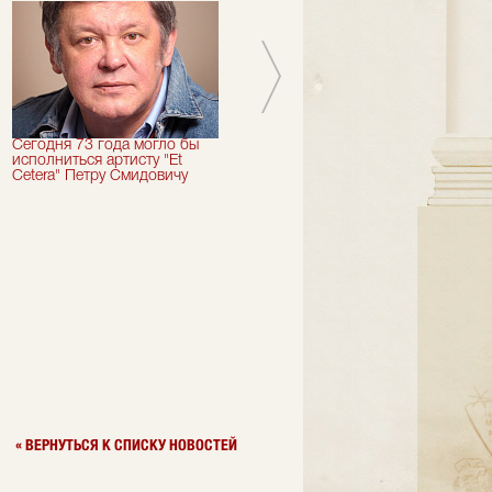
Сегодня 73 года могло бы
Сегодня День Рождения
исполниться артисту "Et
отмечает актер "Et Cetera" -
Cetera" Петру Смидовичу
Грант Каграманян
« ВЕРНУТЬСЯ К СПИСКУ НОВОСТЕЙ