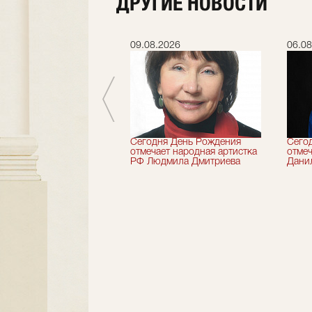
ДРУГИЕ НОВОСТИ
.2026
09.08.2026
06.08
 лет назад не стало
Сегодня День Рождения
Сего
деятель искусств
отмечает народная артистка
отмеч
ии Николай Максимов
РФ Людмила Дмитриева
Дани