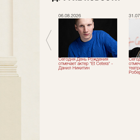
.2026
06.08.2026
31.07
вершили 33-й
Сегодня День Рождения
Сего
альный сезон!
отмечает актер "Et Cetera" -
отмеч
Данил Никитин
теат
Робер