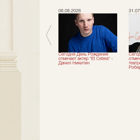
.2026
06.08.2026
31.07
вершили 33-й
Сегодня День Рождения
Сего
альный сезон!
отмечает актер "Et Cetera" -
отмеч
Данил Никитин
теат
Робер