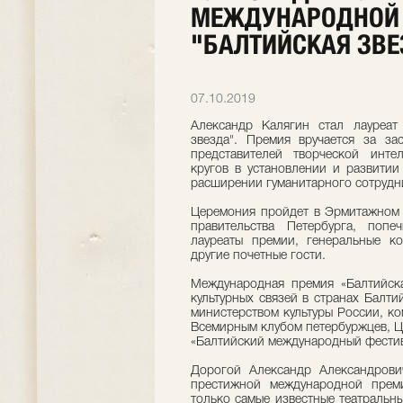
МЕЖДУНАРОДНОЙ
"БАЛТИЙСКАЯ ЗВЕ
07.10.2019
Александр Калягин стал лауреат
звезда". Премия вручается за зас
представителей творческой инт
кругов в установлении и развитии
расширении гуманитарного сотрудн
Церемония пройдет в Эрмитажном т
правительства Петербурга, попе
лауреаты премии, генеральные к
другие почетные гости.
Международная премия «Балтийска
культурных связей в странах Балти
министерством культуры России, ко
Всемирным клубом петербуржцев, 
«Балтийский международный фестив
Дорогой Александр Александрови
престижной международной преми
только самые известные театральны