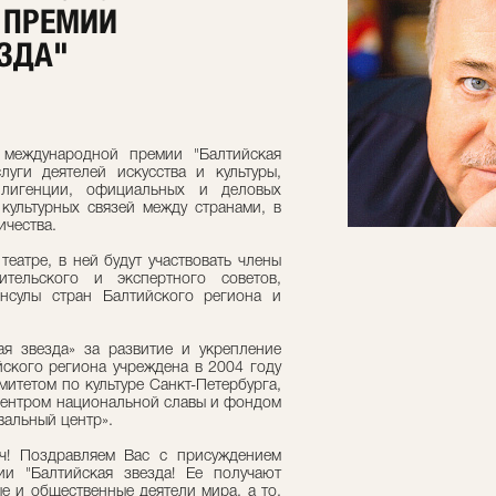
 ПРЕМИИ
ЗДА"
 международной премии "Балтийская
луги деятелей искусства и культуры,
еллигенции, официальных и деловых
 культурных связей между странами, в
ичества.
еатре, в ней будут участвовать члены
чительского и экспертного советов,
онсулы стран Балтийского региона и
я звезда» за развитие и укрепление
йского региона учреждена в 2004 году
митетом по культуре Санкт-Петербурга,
Центром национальной славы и фондом
альный центр».
ч! Поздравляем Вас с присуждением
и "Балтийская звезда! Ее получают
е и общественные деятели мира, а то,