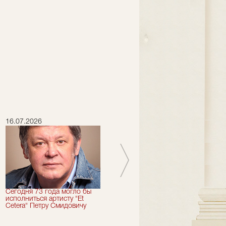
16.07.2026
15.07.2026
Сегодня 73 года могло бы
Сегодня День Рождения
исполниться артисту "Et
отмечает актер "Et Cetera" -
Cetera" Петру Смидовичу
Грант Каграманян