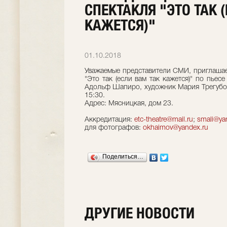
СПЕКТАКЛЯ "ЭТО ТАК 
КАЖЕТСЯ)"
01.10.2018
Уважаемые представители СМИ, приглашае
"Это так (если вам так кажется)" по пье
Адольф Шапиро, художник Мария Трегубов
15:30.
Адрес: Мясницкая, дом 23.
Аккредитация:
etc-theatre@mail.ru
;
smali@ya
для фотографов:
okhaimov@yandex.ru
Поделиться…
ДРУГИЕ НОВОСТИ