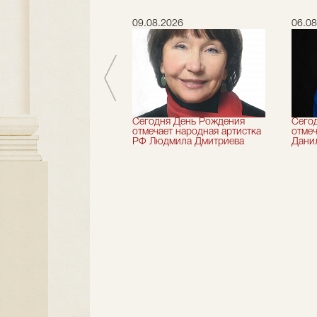
.2026
09.08.2026
06.08
 лет назад не стало
Сегодня День Рождения
Сего
деятель искусств
отмечает народная артистка
отмеч
ии Николай Максимов
РФ Людмила Дмитриева
Дани