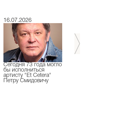
16.07.2026
15.07.2026
Сегодня 73 года могло
Сегодня День
бы исполниться
Рождения отмечает
артисту "Et Cetera"
актер "Et Cetera" -
Петру Смидовичу
Грант Каграманян