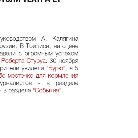
И
уководством А. Калягина
рузии. В Тбилиси, на сцене
авели с огромным успехом
и
Роберта Стуруа
: 30 ноября
зрители увидели
"Бурю"
, а 5
бе местечко для кормления
урналистов - в разделе
- в разделе
"События"
.