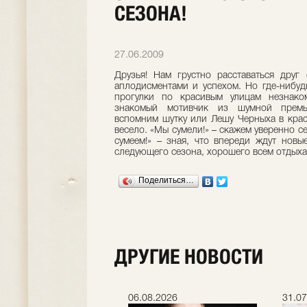
СЕЗОНА!
27.06.2009
Друзья! Нам грустно расставаться друг
аплодисментами и успехом. Но где-нибуд
прогулки по красивым улицам незнак
знакомый мотивчик из шумной премь
вспомним шутку или Лешу Черныха в крас
весело. «Мы сумели!» – скажем уверенно с
сумеем!» – зная, что впереди ждут новы
следующего сезона, хорошего всем отдыха
Поделиться…
ДРУГИЕ НОВОСТИ
.2026
06.08.2026
31.07