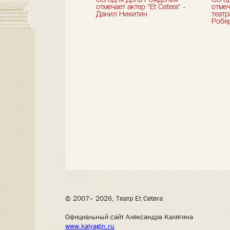
вершили 33-й
Сегодня День Рождения
Сего
альный сезон!
отмечает актер "Et Cetera" -
отмеч
Данил Никитин
теат
Робер
© 2007– 2026, Театр Et Cetera
Официальный сайт Александра Калягина
www.kalyagin.ru