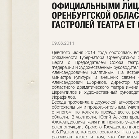
ОФИЦИАЛЬНЫМИ ЛИ
ОРЕНБУРГСКОЙ ОБЛАС
ГАСТРОЛЕЙ ТЕАТРА ET
09.06.2014
Девятого июня 2014 года состоялась в
обязанности Губернатора Оренбургской
Берга с Председателем Союза театр
Федерации и художественным руководителе
Александровичем Калягиным. На встреч
министра культуры и внешних связей 
Александрович Шориков, директор Оре
областного драматического театра имен
Церемпилов и художественный руководи
Исрафилов.
Беседа проходила в дружеской атмосфере
обстоятельным и продолжительным. Участ
о многом, но конечно прежде всего, ре
области. В частности, Юрий Александро
Александровича Калягина принять участи
реконструкции, Орского Государственног
А.С.Пушкина, которое состоится 1 авгус
рассказал также и том, что близится