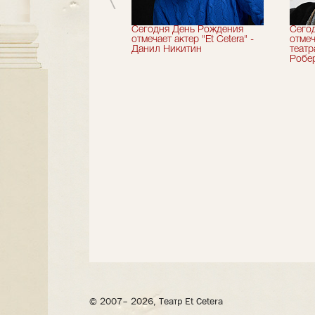
вершили 33-й
Сегодня День Рождения
Сего
альный сезон!
отмечает актер "Et Cetera" -
отмеч
Данил Никитин
теат
Робер
© 2007– 2026, Театр Et Cetera