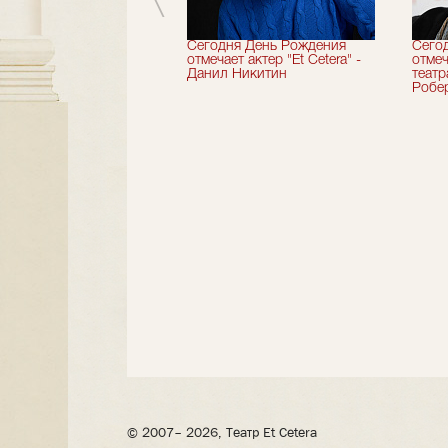
вершили 33-й
Сегодня День Рождения
Сего
альный сезон!
отмечает актер "Et Cetera" -
отмеч
Данил Никитин
теат
Робер
© 2007– 2026, Театр Et Cetera