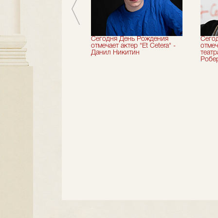
вершили 33-й
Сегодня День Рождения
Сего
альный сезон!
отмечает актер "Et Cetera" -
отмеч
Данил Никитин
теат
Робер