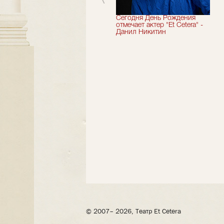
Мы завершили 33-й
Сегодня День Рождения
театральный сезон!
отмечает актер "Et Cetera" -
Данил Никитин
© 2007– 2026, Театр Et Cetera