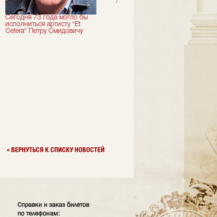
Сегодня 73 года могло бы
Сегодня День Рождения
исполниться артисту "Et
отмечает актер "Et Cetera" -
Cetera" Петру Смидовичу
Грант Каграманян
« ВЕРНУТЬСЯ К СПИСКУ НОВОСТЕЙ
Справки и заказ билетов
по телефонам: