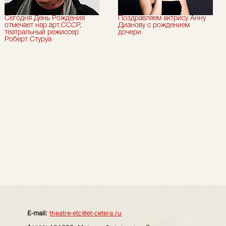
Сегодня День Рождения
Поздравляем актрису Анну
отмечает нар.арт.СССР,
Дианову с рождением
театральный режиссер
дочери
Роберт Стуруа
E-mail:
theatre-etc@et-cetera.ru