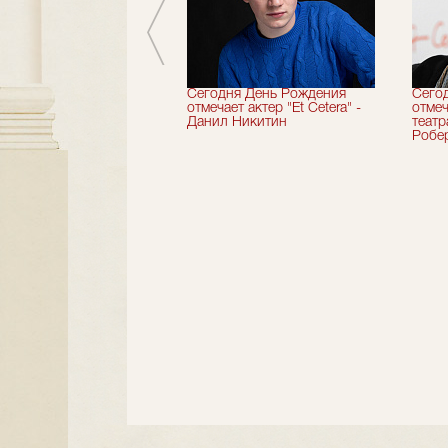
вершили 33-й
Сегодня День Рождения
Сего
альный сезон!
отмечает актер "Et Cetera" -
отмеч
Данил Никитин
теат
Робер