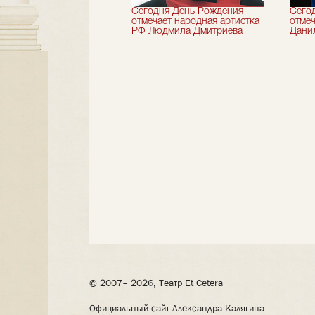
 лет назад не стало
Сегодня День Рождения
Сего
деятель искусств
отмечает народная артистка
отмеч
ии Николай Максимов
РФ Людмила Дмитриева
Дани
© 2007– 2026, Театр Et Cetera
Официальный сайт Александра Калягина