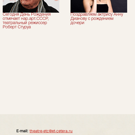
Сегодня День Рождения
Поздравляем актрису Анну
отмечает нар.арт.СССР,
Дианову с рождением
театральный режиссер
дочери
Роберт Стуруа
E-mail:
theatre-etc@et-cetera.ru