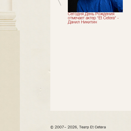
Мы завершили 33-й
Сегодня День Рождения
театральный сезон!
отмечает актер "Et Cetera" -
Данил Никитин
© 2007– 2026, Театр Et Cetera