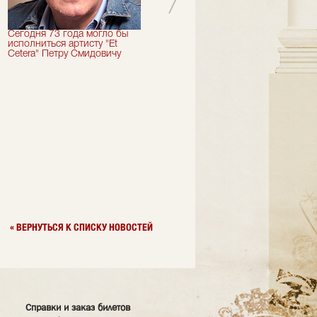
Сегодня 73 года могло бы
Сегодня День Рождения
исполниться артисту "Et
отмечает актер "Et Cetera" -
Cetera" Петру Смидовичу
Грант Каграманян
« ВЕРНУТЬСЯ К СПИСКУ НОВОСТЕЙ
Справки и заказ билетов