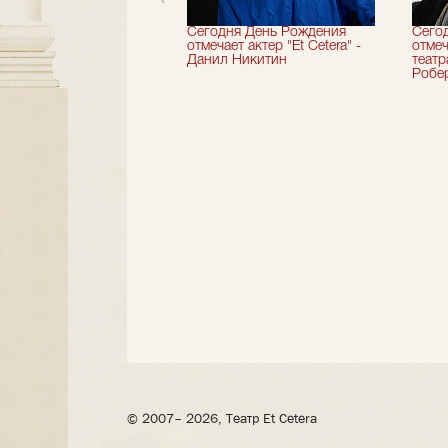
вершили 33-й
Сегодня День Рождения
Сего
альный сезон!
отмечает актер "Et Cetera" -
отмеч
Данил Никитин
теат
Робер
© 2007– 2026, Театр Et Cetera