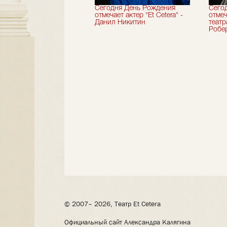
вершили 33-й
Сегодня День Рождения
Сего
альный сезон!
отмечает актер "Et Cetera" -
отмеч
Данил Никитин
теат
Робер
© 2007– 2026, Театр Et Cetera
Официальный сайт Александра Калягина